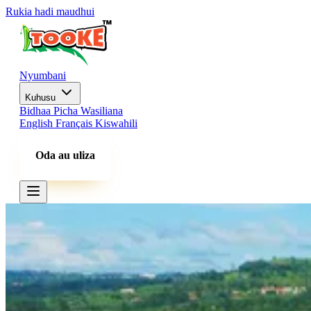
Rukia hadi maudhui
Nyumbani
Kuhusu
Bidhaa
Picha
Wasiliana
English
Français
Kiswahili
Oda au uliza