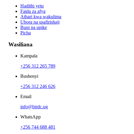
Hadithi yetu
Faida za afya
Athari kwa wakulima
Ubora na usafirishaji
Buni na upike
Picha
Wasiliana
Kampala
+256 312 265 789
Bushenyi
+256 312 246 626
Email
info@birdc.ug
WhatsApp
+256 744 688 481