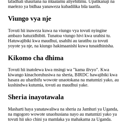
tafadhali shauriana na mtaalamu aliyehitimu. Upatikanaji na
maelezo ya bidhaa yanaweza kubadilika bila taarifa.
Viungo vya nje
Tovuti hii inaweza kuwa na viungo vya tovuti nyingine
ambazo hatuzidhibiti. Tunatoa viungo hivi kwa urahisi tu.
Hatuwajibiki kwa maudhui, usahihi au taratibu za tovuti
yoyote ya nje, na kiungo hakimaanishi kuwa tunaidhinisha.
Kikomo cha dhima
Tovuti hii inatolewa kwa msingi wa "kama ilivyo". Kwa
kiwango kinachoruhusiwa na sheria, BIRDC hawajibiki kwa
hasara au uharibifu wowote unaotokana na matumizi yako, au
kushindwa kutumia, tovuti au maudhui yake.
Sheria inayotawala
Masharti haya yanatawaliwa na sheria za Jamhuri ya Uganda,
na mgogoro wowote unaohusiana nayo au matumizi yako ya
tovuti hii uko chini ya mamlaka ya mahakama za Uganda.