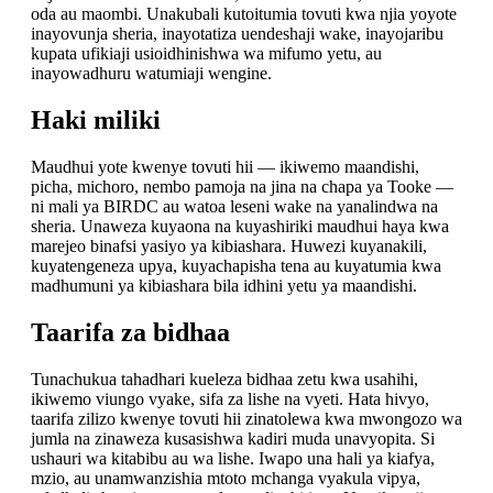
oda au maombi. Unakubali kutoitumia tovuti kwa njia yoyote
inayovunja sheria, inayotatiza uendeshaji wake, inayojaribu
kupata ufikiaji usioidhinishwa wa mifumo yetu, au
inayowadhuru watumiaji wengine.
Haki miliki
Maudhui yote kwenye tovuti hii — ikiwemo maandishi,
picha, michoro, nembo pamoja na jina na chapa ya Tooke —
ni mali ya BIRDC au watoa leseni wake na yanalindwa na
sheria. Unaweza kuyaona na kuyashiriki maudhui haya kwa
marejeo binafsi yasiyo ya kibiashara. Huwezi kuyanakili,
kuyatengeneza upya, kuyachapisha tena au kuyatumia kwa
madhumuni ya kibiashara bila idhini yetu ya maandishi.
Taarifa za bidhaa
Tunachukua tahadhari kueleza bidhaa zetu kwa usahihi,
ikiwemo viungo vyake, sifa za lishe na vyeti. Hata hivyo,
taarifa zilizo kwenye tovuti hii zinatolewa kwa mwongozo wa
jumla na zinaweza kusasishwa kadiri muda unavyopita. Si
ushauri wa kitabibu au wa lishe. Iwapo una hali ya kiafya,
mzio, au unamwanzishia mtoto mchanga vyakula vipya,