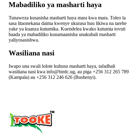
Mabadiliko ya masharti haya
Tunaweza kusasisha masharti haya mara kwa mara. Toleo la
sasa litaonekana daima kwenye ukurasa huu likiwa na tarehe
yake ya kuanza kutumika. Kuendelea kwako kutumia tovuti
baada ya mabadiliko kunamaanisha unakubali masharti
yaliyosasishwa.
Wasiliana nasi
Iwapo una swali lolote kuhusu masharti haya, tafadhali
wasiliana nasi kwa info@birdc.ug, au piga +256 312 265 789
(Kampala) au +256 312 246 626 (Bushenyi).